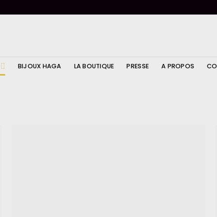
BIJOUX HAGA
LA BOUTIQUE
PRESSE
A PROPOS
CO
Ajouter
à la
wishlist