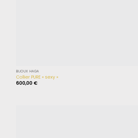
BIJOUX HAGA
Collier PURE « sexy »
600,00
€
Ajouter
à la
wishlist