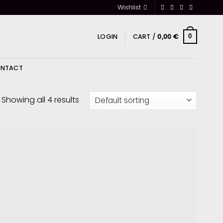
Wishlist
LOGIN
CART /
0,00
€
0
NTACT
Showing all 4 results
Ajouter
à la
wishlist