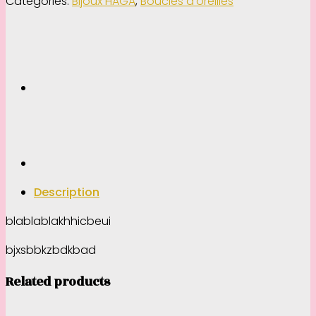
Categories:
Bijoux HAGA
,
Boucles d'oreilles
Description
blablablakhhicbeui
bjxsbbkzbdkbad
Related products